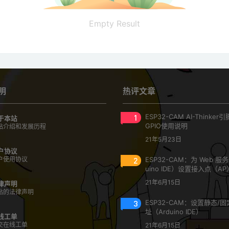
Empty Result
明
热评文章
1
ESP32-CAM AI-Thinke
于本站
GPIO使用说明
站介绍和发展历程
21年5月23日
户协议
户使用协议
2
ESP32-CAM：为 Web 服
uino IDE）设置接入点（AP
21年6月15日
律声明
站的法律声明
3
ESP32-CAM：设置静态/固定
址（Arduino IDE）
线工单
交在线工单
21年6月15日