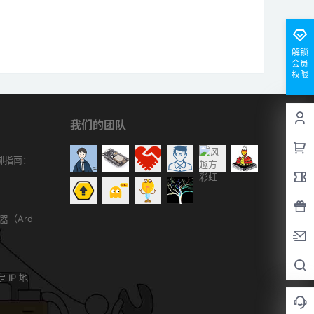
解锁
会员
权限
我们的团队
r引脚指南：
务器（Ard
）
 IP 地