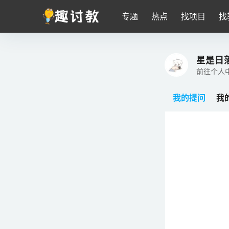
专题
热点
找项目
找
星是日
前往个人
我的提问
我