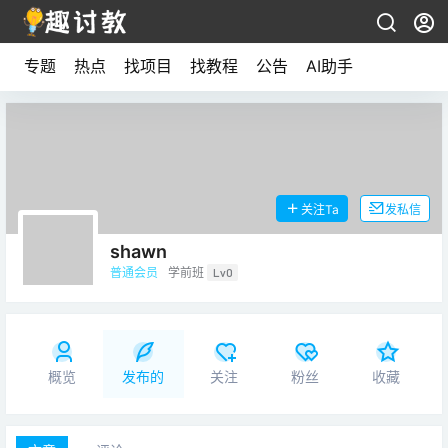
专题
热点
找项目
找教程
公告
AI助手
关注Ta
发私信
shawn
普通会员
学前班
Lv0
概览
发布的
关注
粉丝
收藏