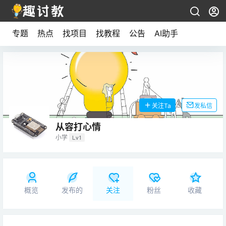
专题
热点
找项目
找教程
公告
AI助手
关注Ta
发私信
从容打心情
小学
Lv1
概览
发布的
关注
粉丝
收藏