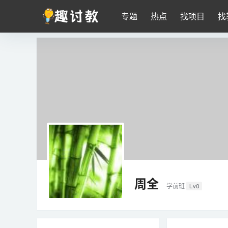
专题
热点
找项目
找
周全
学前班
Lv0