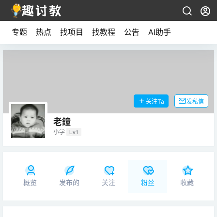
专题
热点
找项目
找教程
公告
AI助手
关注Ta
发私信
老鐘
小学
Lv1
概览
发布的
关注
粉丝
收藏