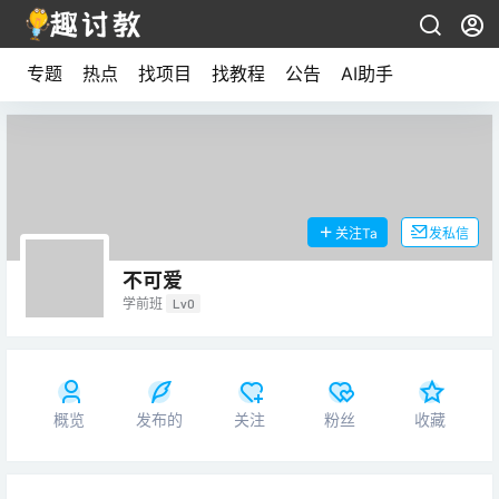
专题
热点
找项目
找教程
公告
AI助手
关注Ta
发私信
不可爱
学前班
Lv0
概览
发布的
关注
粉丝
收藏