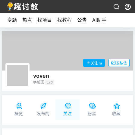
专题
热点
找项目
找教程
公告
AI助手
关注Ta
发私信
voven
学前班
Lv0
概览
发布的
关注
粉丝
收藏