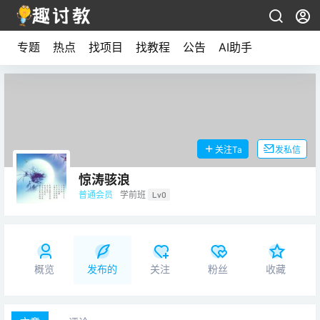
专题
热点
找项目
找教程
公告
AI助手
关注Ta
发私信
惊涛骇浪
普通会员
学前班
Lv0
概览
发布的
关注
粉丝
收藏