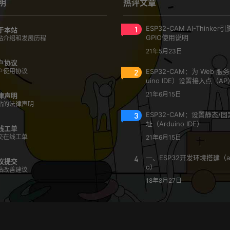
明
热评文章
1
ESP32-CAM AI-Thinke
于本站
GPIO使用说明
站介绍和发展历程
21年5月23日
户协议
户使用协议
2
ESP32-CAM：为 Web 服
uino IDE）设置接入点（AP
21年6月15日
律声明
站的法律声明
3
ESP32-CAM：设置静态/固定
址（Arduino IDE）
线工单
交在线工单
21年6月15日
4
一、ESP32开发环境搭建（ar
议提交
o）
站改善建议
18年8月27日