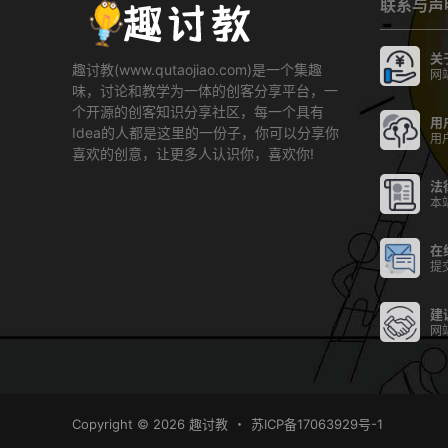
联系与声
关
趣讨教(www.qutaojiao.com)是一个集趣
网
味，讨论和教学为一体的创客分享平台，一
个开源的创客知识分享社区，每一个具有
用
Idea的人都是这里的一份子，你可以分享你
用
喜欢的创意，让更多人认识你，喜欢你!
法
本
在
提
建
网
Copyright © 2026
趣讨教
・
苏ICP备17063929号-1