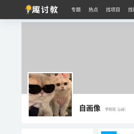
专题
热点
找项目
找
自画像
学前班
Lv0