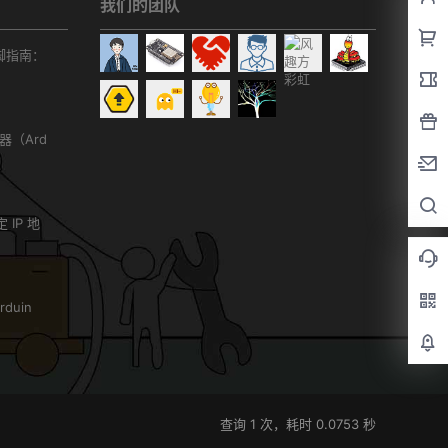
我们的团队
r引脚指南：
务器（Ard
）
 IP 地
duin
查询 1 次，耗时 0.0753 秒