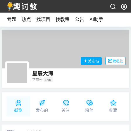
专题
热点
找项目
找教程
公告
AI助手
关注Ta
发私信
星辰大海
学前班
Lv0
概览
发布的
关注
粉丝
收藏