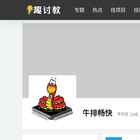
专题
热点
找项目
找
牛排畅快
学前班
Lv0