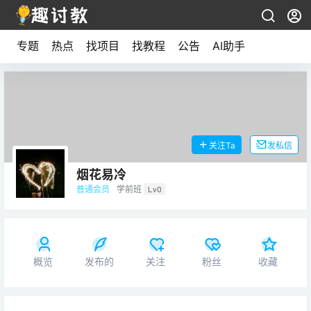
专题
热点
找项目
找教程
公告
AI助手
关注Ta
发私信
烟花易冷
普通会员
学前班
Lv0
概览
发布的
关注
粉丝
收藏