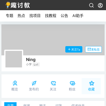
专题
热点
找项目
找教程
公告
AI助手
关注Ta
发私信
Ning
小学
Lv1
概览
发布的
关注
粉丝
收藏
文章
商铺
圈子
问答
供求信息