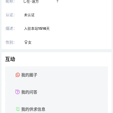
昵称：
し在･遠方 ?
认证：
未认证
描述：
入驻本站
1516
天
性别：
女
互动
我的圈子
我的问答
我的供求信息