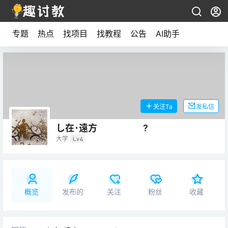
专题
热点
找项目
找教程
公告
AI助手
关注Ta
发私信
し在･遠方 ?
大学
Lv4
概览
发布的
关注
粉丝
收藏