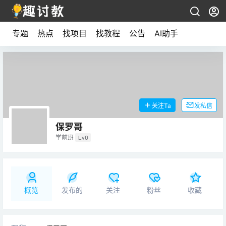
专题
热点
找项目
找教程
公告
AI助手
关注Ta
发私信
保罗哥
学前班
Lv0
概览
发布的
关注
粉丝
收藏