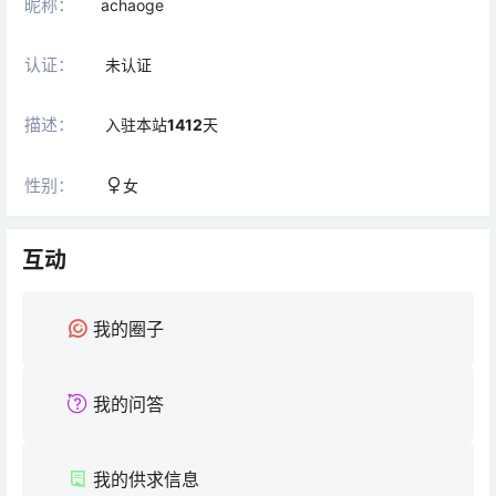
昵称：
achaoge
认证：
未认证
描述：
入驻本站
1412
天
性别：
女
互动
我的圈子
我的问答
我的供求信息