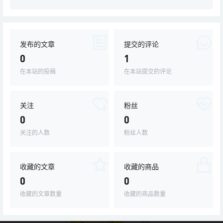
发布的文章
提交的评论
0
1
在本站的投稿
在本站提交的评论
关注
粉丝
0
0
关注的人数
粉丝人数
收藏的文章
收藏的商品
0
0
收藏的文章数量
收藏的商品数量