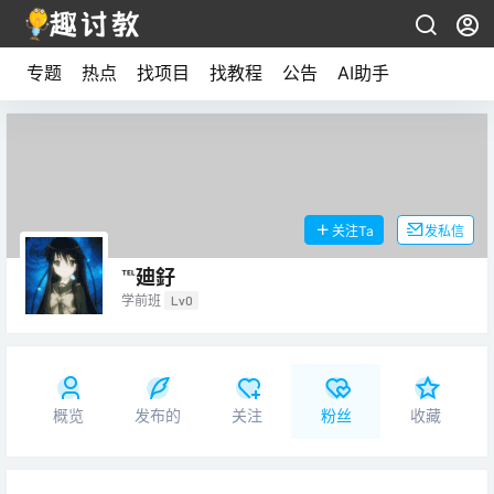
专题
热点
找项目
找教程
公告
AI助手
关注Ta
发私信
℡廸釨
学前班
Lv0
概览
发布的
关注
粉丝
收藏