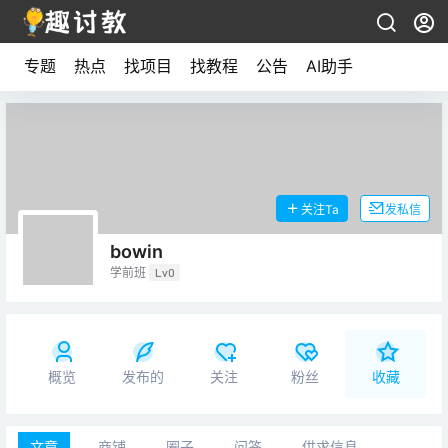
专题
热点
找项目
找教程
公告
AI助手
关注Ta
发私信
bowin
学前班
Lv0
概览
发布的
关注
粉丝
收藏
文章
商铺
圈子
问答
供求信息