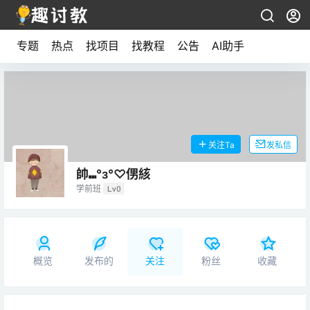
专题
热点
找项目
找教程
公告
AI助手
关注Ta
发私信
帥⑉°з°♡侽絯
学前班
Lv0
概览
发布的
关注
粉丝
收藏