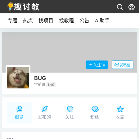
专题
热点
找项目
找教程
公告
AI助手
关注Ta
发私信
BUG
学前班
Lv0
概览
发布的
关注
粉丝
收藏