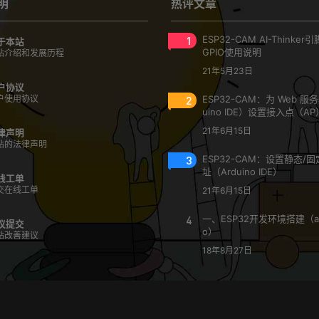
明
热评文章
1
ESP32-CAM AI-Thinke
于本站
GPIO使用说明
站介绍和发展历程
21年5月23日
户协议
户使用协议
2
ESP32-CAM：为 Web 服
uino IDE）设置接入点（AP
21年6月15日
律声明
站的法律声明
3
ESP32-CAM：设置静态/固定
址（Arduino IDE）
线工单
交在线工单
21年6月15日
4
一、ESP32开发环境搭建（ar
议提交
o）
站改善建议
18年8月27日