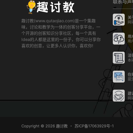
联系与声
关
趣讨教(www.qutaojiao.com)是一个集趣
网
味，讨论和教学为一体的创客分享平台，一
个开源的创客知识分享社区，每一个具有
用
Idea的人都是这里的一份子，你可以分享你
用
喜欢的创意，让更多人认识你，喜欢你!
法
本
在
提
建
网
Copyright © 2026
趣讨教
・
苏ICP备17063929号-1