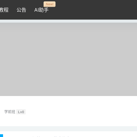
New!
教程
公告
AI助手
学前班
Lv0