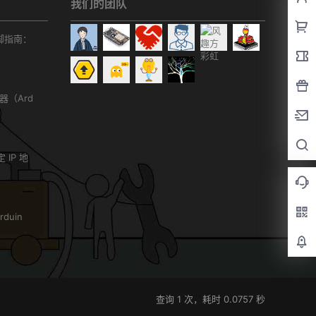
我们的团队
r引脚指南：
务器（Ard
）
 IP 地
duin
查询 1 次，耗时 0.0757 秒