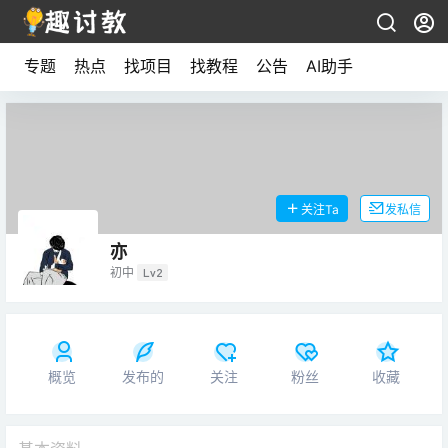
专题
热点
找项目
找教程
公告
AI助手
关注Ta
发私信
亦
初中
Lv2
概览
发布的
关注
粉丝
收藏