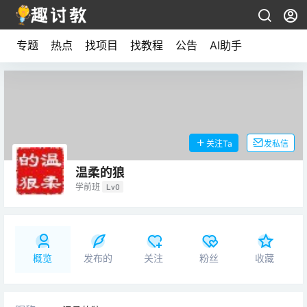
专题
热点
找项目
找教程
公告
AI助手
关注Ta
发私信
温柔的狼
学前班
Lv0
概览
发布的
关注
粉丝
收藏