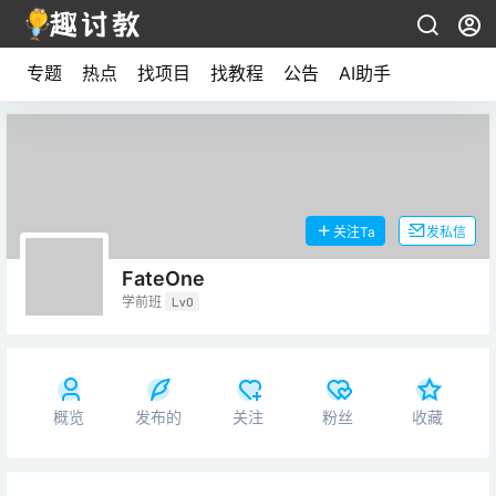
专题
热点
找项目
找教程
公告
AI助手
关注Ta
发私信
FateOne
学前班
Lv0
概览
发布的
关注
粉丝
收藏