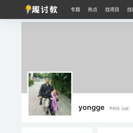
专题
热点
找项目
找
yongge
学前班
Lv0