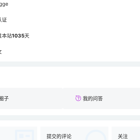
gge
认证
驻本站
1035
天
女
圈子
我的问答
提交的评论
关注