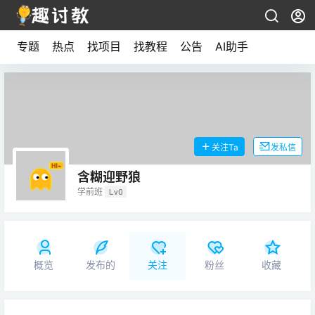
专题
热点
找项目
找教程
公告
AI助手
关注Ta
发私信
含糊迎野狼
学前班
Lv0
概览
发布的
关注
粉丝
收藏