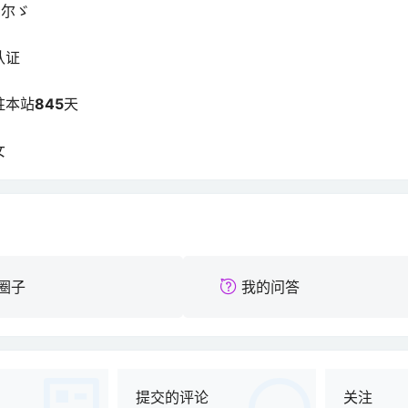
偶尔ゞ
认证
驻本站
845
天
女
圈子
我的问答
提交的评论
关注