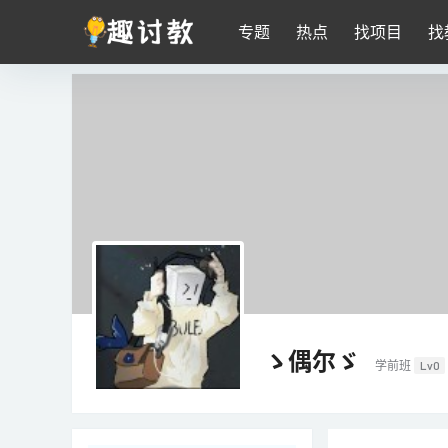
专题
热点
找项目
找
ゝ偶尔ゞ
学前班
Lv0