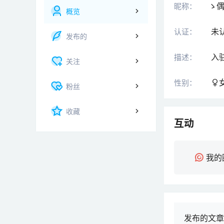
ゝ
昵称：
概览
未
认证：
发布的
入
描述：
关注
性别：
粉丝
收藏
互动
我的
发布的文章