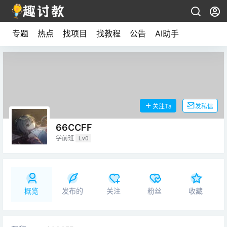
专题
热点
找项目
找教程
公告
AI助手
关注Ta
发私信
66CCFF
学前班
Lv0
概览
发布的
关注
粉丝
收藏