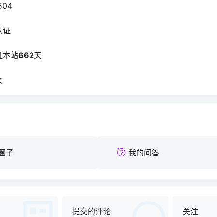
504
认证
驻本站
662
天
女
圈子
我的问答
提交的评论
关注