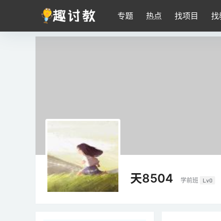
专题
热点
找项目
找
天8504
学前班
Lv0