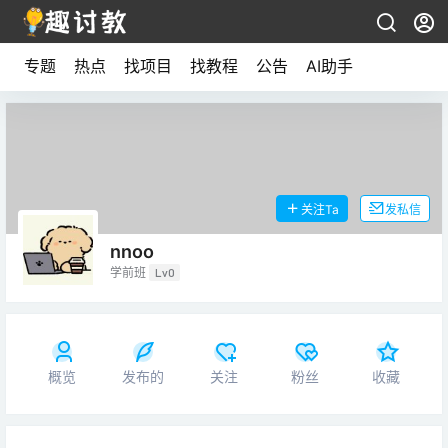
专题
热点
找项目
找教程
公告
AI助手
关注Ta
发私信
nnoo
学前班
Lv0
概览
发布的
关注
粉丝
收藏