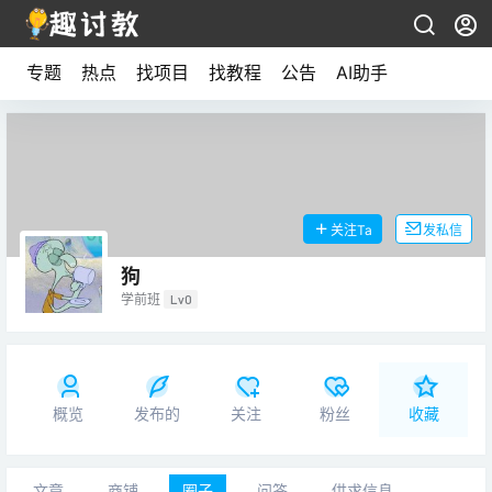
专题
热点
找项目
找教程
公告
AI助手
关注Ta
发私信
狗
学前班
Lv0
概览
发布的
关注
粉丝
收藏
文章
商铺
圈子
问答
供求信息