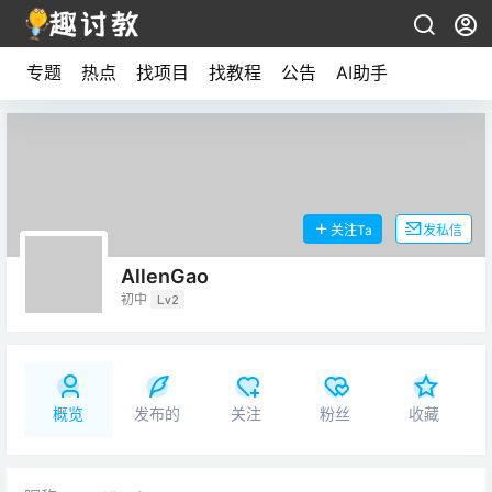
专题
热点
找项目
找教程
公告
AI助手
关注Ta
发私信
AllenGao
初中
Lv2
概览
发布的
关注
粉丝
收藏