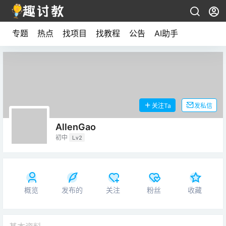
专题
热点
找项目
找教程
公告
AI助手
关注Ta
发私信
AllenGao
初中
Lv2
概览
发布的
关注
粉丝
收藏