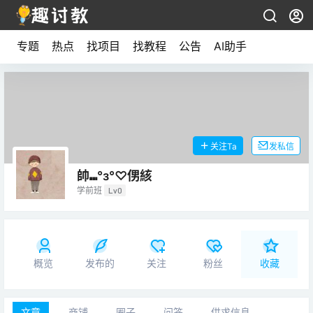
专题
热点
找项目
找教程
公告
AI助手
关注Ta
发私信
帥⑉°з°♡侽絯
学前班
Lv0
概览
发布的
关注
粉丝
收藏
文章
商铺
圈子
问答
供求信息