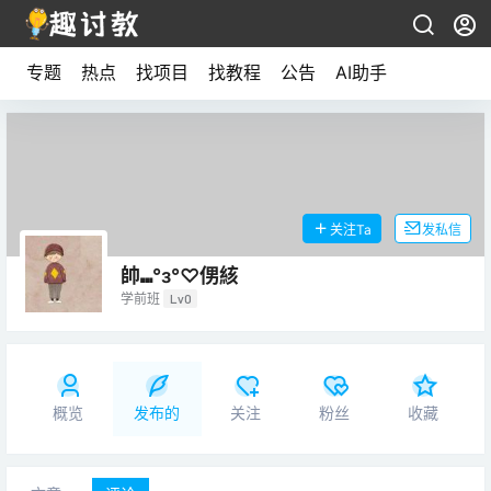
专题
热点
找项目
找教程
公告
AI助手
关注Ta
发私信
帥⑉°з°♡侽絯
学前班
Lv0
概览
发布的
关注
粉丝
收藏