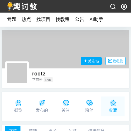
专题
热点
找项目
找教程
公告
AI助手
关注Ta
发私信
rootz
学前班
Lv0
概览
发布的
关注
粉丝
收藏
文章
商铺
圈子
问答
供求信息