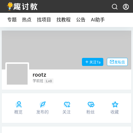
专题
热点
找项目
找教程
公告
AI助手
关注Ta
发私信
rootz
学前班
Lv0
概览
发布的
关注
粉丝
收藏