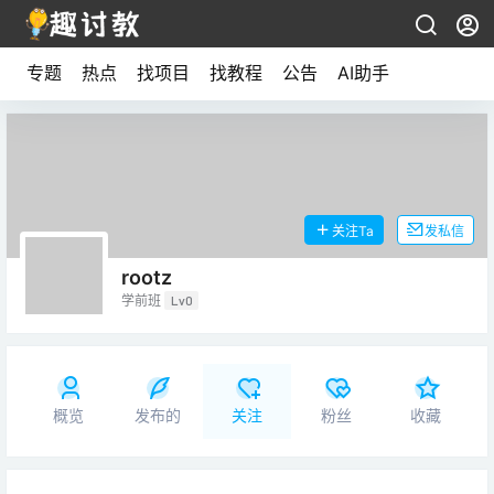
专题
热点
找项目
找教程
公告
AI助手
关注Ta
发私信
rootz
学前班
Lv0
概览
发布的
关注
粉丝
收藏