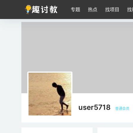
专题
热点
找项目
找
user5718
普通会员