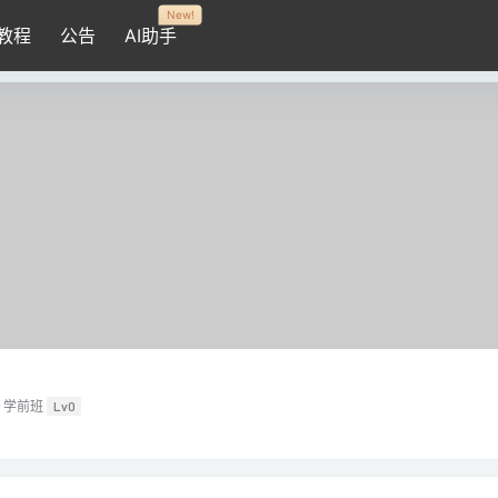
New!
教程
公告
AI助手
学前班
Lv0