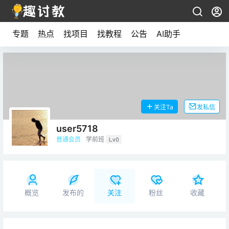
专题
热点
找项目
找教程
公告
AI助手
关注Ta
发私信
user5718
普通会员
学前班
Lv0
概览
发布的
关注
粉丝
收藏