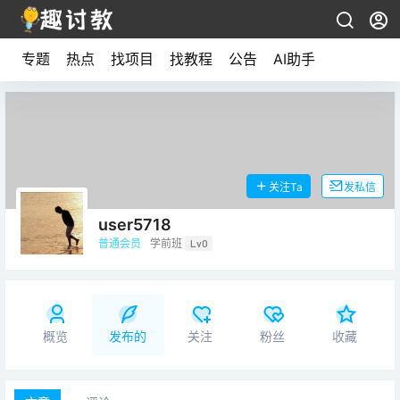
专题
热点
找项目
找教程
公告
AI助手
关注Ta
发私信
user5718
普通会员
学前班
Lv0
概览
发布的
关注
粉丝
收藏