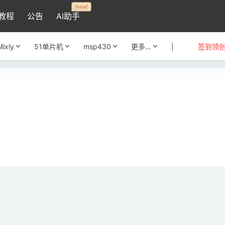
New!
教程
公告
AI助手
Mixly
51单片机
msp430
更多…
|
签到领