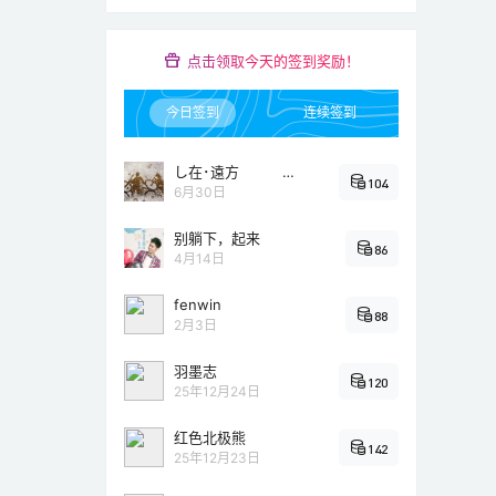
点击领取今天的签到奖励！
今日签到
连续签到
し在･遠方 ?
104
6月30日
别躺下，起来
86
4月14日
fenwin
88
2月3日
羽墨志
120
25年12月24日
红色北极熊
142
25年12月23日