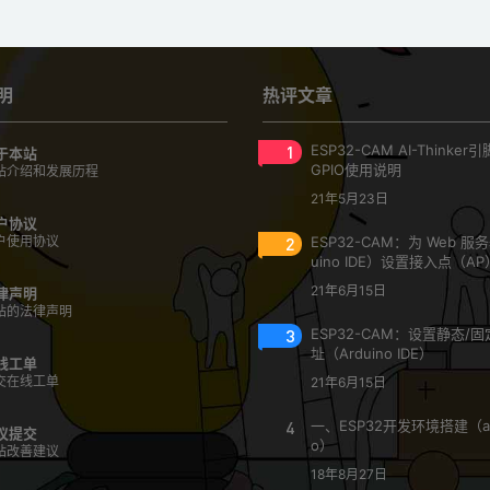
明
热评文章
1
ESP32-CAM AI-Thinke
于本站
GPIO使用说明
站介绍和发展历程
21年5月23日
户协议
户使用协议
2
ESP32-CAM：为 Web 服
uino IDE）设置接入点（AP
21年6月15日
律声明
站的法律声明
3
ESP32-CAM：设置静态/固定
址（Arduino IDE）
线工单
交在线工单
21年6月15日
4
一、ESP32开发环境搭建（ar
议提交
o）
站改善建议
18年8月27日