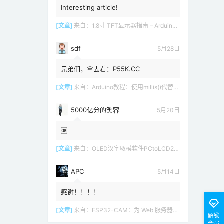
Interesting article!
[文章]
来自：
1.8寸 TFT显示器指南 – Arduino教程
sdf
5月28日
兄弟们，拿去看：P55K.CC
[文章]
来自：
Arduino教程：使用millis()代替delay()
5000亿分的笑容
5月20日
🆗
[文章]
来自：
OLED汉字取模软件PCtoLCD2002 LCD1602
APC
5月14日
感谢！！！！
[文章]
来自：
ESP32-CAM：为 Web 服务器（Arduino IDE）设置接入点（AP）
解锁
会员