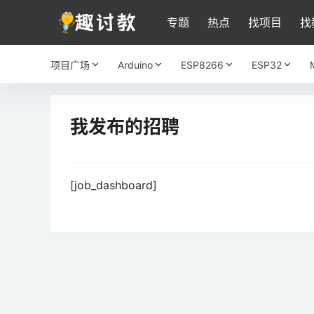
专题
热点
找项目
找
项目广场
Arduino
ESP8266
ESP32
我发布的招聘
[job_dashboard]