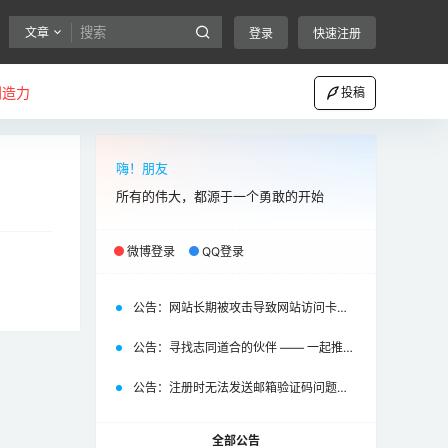
文章
登录
快速注册
创造力
投稿
嗨！朋友
所有的伟大，都源于一个勇敢的开始
微博登录
QQ登录
公告：
网站长期被攻击导致网站访问卡顿，黑名单IP公布
公告：
寻找志同道合的伙伴 —— 一起推动“趣讨教”与“MakerSNS”的成长
公告：
注册时无法发送邮箱验证码问题已修复
全部公告