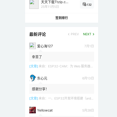
天天下载Ttzip.com
132
25年11月5日
签到排行
最新评论
PREV
NEXT
爱心海127
7月1日
幸苦了
[文章]
来自：
ESP32-CAM：为 Web 服务器（Arduino IDE）设置接入点（AP）
东心元
6月13日
感谢分享！
[文章]
来自：
一、ESP32开发环境搭建（arduino）
Yellowcat
5月28日