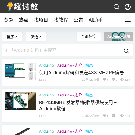
专题
热点
找项目
找教程
公告
AI助手
全部标签
Arduino-进阶
排序
筛选
Arduino
Arduino-进阶
动态
使用Arduino解码和发送433 MHz RF信号
Luca
23年12月9日
0
0
1.5k
Arduino
Arduino-进阶
动态
RF 433MHz 发射器/接收器模块使用 –
Arduino教程
Luca
23年12月9日
0
0
2.8k
Arduino
Arduino-进阶
动态