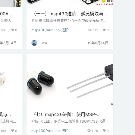
00A
（十一）msp430进阶：遥感模块与
 TI
MSP-EXP430G2 TI Launchpad连接
连接到嵌入式
介绍模拟操纵杆需要在2-D平面中改变光标位置
入式应用程
的视频游戏等应用程序使用模拟操纵杆作为输入
588
0
msp430/Arduino-进阶
612
0
，我们可以
设备。模拟操纵杆产生两个电压; 一个对应于相
模块使用US
对于X轴的位置，另一个对应于相对于Y轴的位
AT命令用
置。产生的电压取决于操纵杆的位置。要将模拟
9年6月14日
Luca
19年6月14日
种功能，如
操纵杆与MSP-EXP430G2 TI Launchpad连
00A GP
接，我们需要在MSP-EXP430G2 TI Launchpa
hpa…
d板的微控制器上使用ADC。 连接图模拟操纵…
机与
（七）map430进阶：使用MSP-
hpad连接
EXP430G2 TI Launchpad进行IR红外
形式将电能
介绍 IR LED，IR光电二极管和TSOP1738 IR通
械能。可以
信利用来自电磁频谱的IR（红外）波。 IR LED用
通信
889
0
msp430/Arduino-进阶
1.2k
0
动机速
于以数字形式无线传输数据（0 - LED OFF或1 -