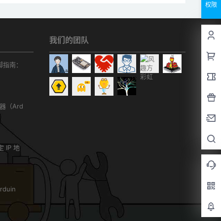
权限
我们的团队
r引脚指南：
务器（Ard
）
 IP 地
duin