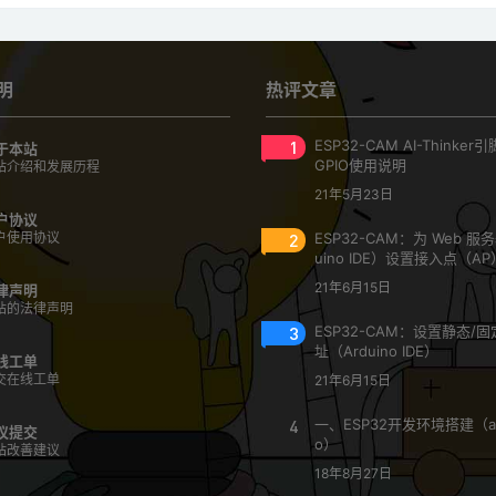
明
热评文章
1
ESP32-CAM AI-Thinke
于本站
GPIO使用说明
站介绍和发展历程
21年5月23日
户协议
户使用协议
2
ESP32-CAM：为 Web 服
uino IDE）设置接入点（AP
21年6月15日
律声明
站的法律声明
3
ESP32-CAM：设置静态/固定
址（Arduino IDE）
线工单
交在线工单
21年6月15日
4
一、ESP32开发环境搭建（ar
议提交
o）
站改善建议
18年8月27日