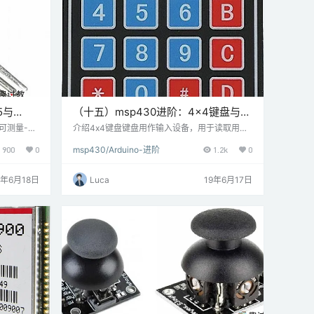
5与
（十五）msp430进阶：4×4键盘与
hpad连接
MSP-EXP430G2 TI Launchpad连接
可测量-5
介绍4x4键盘键盘用作输入设备，用于读取用户
3端口的器
按下的键并进行处理。4x4键盘由4行和4列组
900
0
msp430/Arduino-进阶
1.2k
0
温度越高，
成。开关位于行和列之间。按键在相应的行和列
ADC转换
之间建立连接，在它们之间放置开关。 连接图连
进行处
接4x4键盘和MSP-EXP430G2 TI Launchpad
9年6月18日
Luca
19年6月17日
I Launc
例 读取按下4x4键盘上的按键并将其显示在Ener
度并将其显示
gia的串行终端上。 在这里，我们将使用Mark St
anley和Alexande…