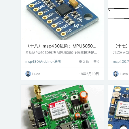
（十八）msp430进阶：MPU6050与
（十七）
MSP-EXP430G2 TI Launchpad连接
HMC58
介绍MPU6050模块 MPU6050传感器模块是一
介绍HMC
个集成的6轴运动跟踪设备。它有一个3轴陀螺
测量地球
Launc
msp430/Arduino-进阶
2.1k
0
msp430/
仪，3轴加速度计，数字运动处理器和温度传感
罗盘和磁
器，所有这些都集成在一个IC中。它可以使用其
场值，从mi
辅助I2C总线接受来自其他传感器的输入，如3轴
南针来查
Luca
19年6月19日
Luca
磁力计或压力传感器。如果连接外部3轴磁力
C协议与微
计，它可以提供完整的9轴运动融合输出。微控
某些寄存
制器可以使用I2C通信协议与该模块通信。通过
轴的地球磁
使用I2C通信从某些寄存器的地址读取值…
块与MSP