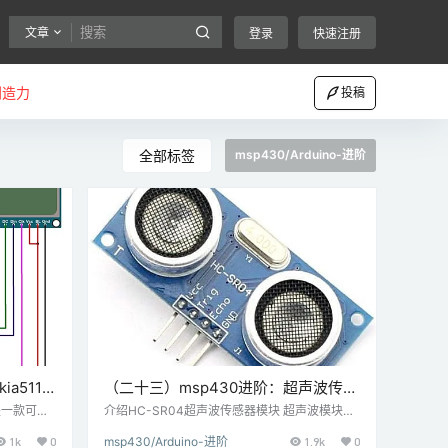
文章
登录
快速注册
创造力
投稿
全部标签
msp430/Arduino-进阶
a5110
（二十三）msp430进阶：超声波传感
 TI
器HC-SR04与MSP-EXP430G2 TI
是一款可以
介绍HC-SR04超声波传感器模块 超声波模块H
示屏。它的
C-SR04的工作原理是SONAR和RADAR系统。
Launchpad连接
1k
0
msp430/Arduino-进阶
1.9k
0
SPI通信
它可用于确定物体在2 cm - 400 cm范围内的距