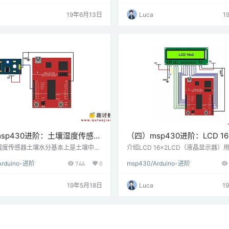
C-05蓝牙模块的默认设置。由于HC-
度; 而电动机的旋转方向可以通过反
具有3.3 V电平用于RX / TX，并且微
电流方向来改变。为了施加变化的电
19年6月13日
Luca
1
检测3.3 V电平，因此，无需移动HC
以使用PWM技术。为了反转电流，我
的TX电压电平。但我们需要将发射电压
用采用H桥技术的H桥电路或电机驱动器
制器转移到HC-05模块的RX。连接
路连接图连接直流电机和MSP-EXP430
05蓝牙模块与…
动板 …
sp430进阶：土壤湿度传感器
（四）msp430进阶：LCD 16
XP430G2 TI Launchpad连
MSP-EXP430G2 TI Launc
湿度传感器土壤水分基本上是土壤中水
介绍LCD 16x2LCD（液晶显示器）
这可以使用土壤湿度传感器测量，该传
系统应用中，用于显示系统的各种参
Arduino-进阶
744
0
msp430/Arduino-进阶
个充当探针的导电探针组成。它可以根
LCD 16x2是一个16引脚器件，有2
电板之间电阻的变化来测量土壤中的水
纳16个字符。LCD 16x2可用于4位
两个导电板之间的电阻以与土壤中存在
式。也可以创建自定义字符。它有8条
19年5月18日
Luca
1
相反的方式变化。 连接图土壤湿度传感
条控制线，可用于控制目的。 接线图16x
XP430G2 TI Launchpad连接 例以
与MSP-EXP430G2 TI Launchpad
量土壤湿度。 这里，土壤湿度传感器的
位和4位模式下以16x2 …
…