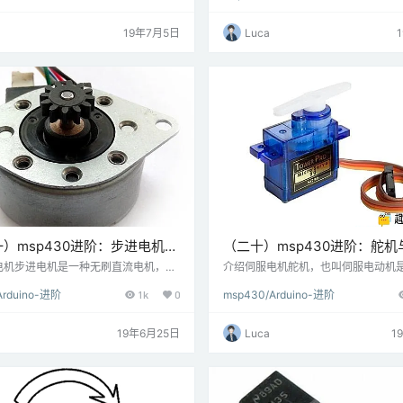
模块由SSD1306 IC驱动，后者是128
与微控制器通信。数据和命令可以通
OLED段的驱动IC。SSD1306拥有自
发送到显示器以控制显示输出。它有8
19年7月5日
Luca
，支持SPI和I2C通信协议。因此，市
脚。 电路连接图将Nokia5110模块与M
OLED模块，一些仅支持SPI通信，一
430G2 TI Launchpad连接 诺基亚5
2C通信，一些支持I…
编程诺基亚5110初始化在Nok…
）msp430进阶：步进电机与
（二十）msp430进阶：舵机与
P430G2 TI Launchpad连接
EXP430G2 TI Launchpad连
电机步进电机是一种无刷直流电机，可
介绍伺服电机舵机，也叫伺服电动机
的全旋转角度分成多个相等的步长。通过
控制角度旋转的电动装置。它用于要
Arduino-进阶
1k
0
msp430/Arduino-进阶
量的控制信号来旋转电动机。可以通过
运动的应用，例如控制机械臂的情况
控制信号的速率来改变旋转速度。 连接
施加PWM信号来控制伺服电动机的旋
EXP430G2 TI Launchpad连接步
通过改变PWM信号的宽度，我们可以
19年6月25日
Luca
1
例顺时针和逆时针方向交替旋转步进电
的旋转角度和方向。 电路图伺服电机与
这里，我们使用的是六线单极步进电机。
P430G2 TI Launchpad连接 例
进电机只需要四根电线。步进电机的两
伺服电机的位置。在这里，我们将使用随E
a IDE一起…