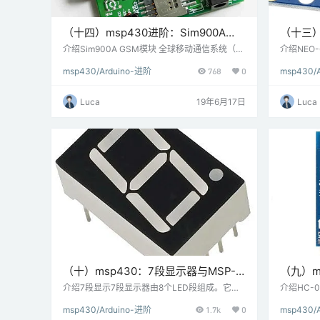
（十四）msp430进阶：Sim900A
（十三）
GSM模块与MSP-EXP430G2
MSP-EX
介绍Sim900A GSM模块 全球移动通信系统（G
介绍NEO-6
SM）是用于移动设备的数字蜂窝系统。它是一
ng Sys
Launchpad连接
msp430/Arduino-进阶
768
0
msp430/
种广泛用于长途通信的移动国际标准。市场上有
地面站卫
各种GSM模块，如SIM900，SIM700，SIM80
的信号。N
0，SIM808，SIM5320等。SIM900A模块允许
通信与微控
Luca
19年6月17日
Luca
用户通过GPRS发送/接收数据，发送/接收短信
串的形式
和拨打/接听语音电话。GSM / GPRS模块使用U
间等信息
SART通信与微控制器或PC终端通信。AT…
的信息。
（十）msp430：7段显示器与MSP-
（九）m
EXP430G2 TI Launchpad连接
与MSP-E
介绍7段显示7段显示器由8个LED段组成。它们
介绍HC-
用于显示数字（0-9）和某些字母（如c，A，
（如智能
接
msp430/Arduino-进阶
1.7k
0
msp430/
H，P等）。这些LED段中的7个呈线形，而1个
（USAR