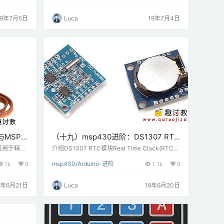
过微控制器
离。该模块只有4个引脚，Vcc，Gnd，Trig和Ec
个引
ho。当给Trig引脚施加10μsec或更多的脉冲时，
19年7月5日
Luca
19年7月4日
SP-EXP
产生8个40kHz的脉冲。此后，模块中的控制电
110显示器
路使Echo引脚变为高电平。回声引脚保持高电
平，直到它发回传输脉冲的回波信号。回声…
MSP-
（十九）msp430进阶：DS1307 RTC
接
模块与MSP-EXP430G2 TI
是用于精确
介绍DS1307 RTC模块Real Time Clock(RTC）
求精确控制
用于监视时间和维护日历。为了使用RTC，我们
Launchpad连接
1k
0
msp430/Arduino-进阶
1.1k
0
。通过向其
需要首先使用当前日期和时间对其进行编程。完
转角度。
成此操作后，可以随时读取RTC寄存器以了解时
改变电机
间和日期。DS1307是一款适用于I2C协议的RT
9年6月21日
Luca
19年6月20日
MSP-EX
C。通过访问其地址以便使用I2C通信进行读取，
使用电位计控制
可以读取各种寄存器中的数据。 连接图DS1307
nergi
RTC模块与MSP-EXP…