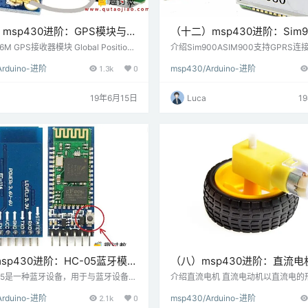
msp430进阶：GPS模块与
（十二）msp430进阶：Sim9
P430G2 TI Launchpad连接
GPRS模块与MSP-EXP430G2
M GPS接收器模块 Global Positioni
介绍Sim900ASIM900支持GPRS
tem (GPS) 利用了通过在地球上的空间和
应用。它广泛用于IoT（物联网）嵌
Launchpad连接
Arduino-进阶
1.3k
0
msp430/Arduino-进阶
星发送来准确地确定其在地球上的位置
序，其中每个传感器都连接到服务器
EO-6M GPS接收器模块使用USART
通过互联网控制它们。GSM / GPRS
制器或PC终端通信。它以NMEA字符
ART通信与微控制器或PC终端通信。
19年6月15日
Luca
1
从卫星接收纬度，经度，高度，UTC时
于以不同的模式配置模块，并执行各
。需要解析此字符串以提取我们要使用
呼叫，向站点发布数据等。 连接图sim9
…
RS模块与MSP-EXP430G2 TI Launc
sp430进阶：HC-05蓝牙模块
（八）msp430进阶：直流电
XP430G2 TI Launchpad连
MSP-EXP430G2 TI Launc
05是一种蓝牙设备，用于与蓝牙设备
介绍直流电机 直流电动机以直流电的
手机）进行无线通信。它使用串行通信
转换成电动机轴的旋转运动形式的机
Arduino-进阶
2.1k
0
msp430/Arduino-进阶
T）与微控制器通信。可以使用某些AT
通过施加变化的DC电压来控制DC电