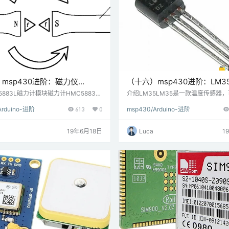
msp430进阶：磁力仪
（十六）msp430进阶：LM3
83L与MSP-EXP430G2 TI
MSP-EXP430G2 TI Launc
5883L磁力计模块磁力计HMC5883L
介绍LM35LM35是一款温度传感器，
磁场的方向和大小，因此用于低成本的
5°C至150°C的温度范围。它是一个
hpad连接
Arduino-进阶
613
0
msp430/Arduino-进阶
力测量。它测量沿X，Y和Z轴的地球磁
件，提供与温度成比例的模拟电压。
lli-gauss到8gauss。它可以用作指
输出电压越高。输出模拟电压可以使用
找方向或找到设备前进方向。它利用I2
为数字形式，以便微控制器可以对其
19年6月18日
Luca
1
控制器进行通信。通过使用I2C通信从
理。 连接图LM35与MSP-EXP430G2 T
器的地址读取值，可以找到沿X，Y和Z
hpad连接 例使用LM35测量环境温
场值。 连接图HMC5883L磁力计模
在Energia的串行监视器上。 这…
-…