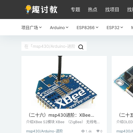
专题
热点
找项目
找
项目广场
Arduino
ESP8266
ESP32
（二十六）msp430进阶：XBee
（二十五
S2（ZigBee）与MSP-EXP430G2 TI
显示器与M
介绍XBee S2模块 XBee （ZigBee） 无线电基
介绍OLE
于 IEEE 802.15.4 （定义低速率无线个域网（L
上非常流
Launchpad连接
Launc
msp430/Arduino-进阶
1.4k
0
msp430/
R-WPAN）的操作的技术标准）标准，它被设计
体，具有