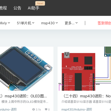
New!
教程
公告
AI助手
Mixly
51单片机
msp430
更多…
|
签到领
）msp430进阶：OLED图形
（二十四）msp430进阶：Noki
SP-EXP430G2 TI
图形显示器与MSP -EXP430G2
D 模块 上图中所示的OLED模块是市场
介绍诺基亚5110显示器 诺基亚5110
行的模块。市场上有许多该模块的变
显示文字，图像和各种图案的图形显
hpad连接
Launchpad连接
Arduino-进阶
3.1k
0
msp430/Arduino-进阶
不同的分辨率，通信协议或像素颜色。
分辨率为48x84，并配有背光。它使用