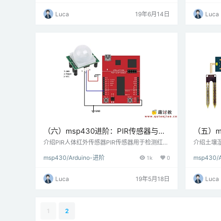
段是圆形的。8个元件中的每一个都有一个与之
命令更改H
相关的引脚，可以驱动为高电平或低电平。要显
05蓝牙模块
Luca
19年6月14日
Luca
示数字或字母，我们需要打开显示屏的特定LED
控制器可以
段。 搭建图7段显示器与MSP-EXP430G2 TI启
-05模块
动板连接7段显示器与MSP-EXP430G2 TI启动
电平从微控
板连接 …
图将HC-
（六）msp430进阶：PIR传感器与
（五）m
MSP-EXP430G2 TI Launchpad连接
与MSP-E
介绍PIR人体红外传感器PIR传感器用于检测红外
介绍土壤
热辐射。这使得它们在涉及检测发射红外热辐射
的含量。
接
msp430/Arduino-进阶
1k
0
msp430/
的移动物体的应用中是有用的。PIR传感器的输
感器由两
出（就电压而言）在感应到运动时很高; 而没有
据两个导
运动时（静止物体或没有物体）它很低。 连接图
分含量。
Luca
19年5月18日
Luca
将PIR传感器与MSP-EXP430G2 TI Launchpad
的水分量
连接 例MSP-EXP430G2 TI Launchpad使用PI
器与MSP-E
R传感器对活体进…
百分比衡
模拟输出
1
2