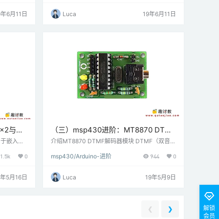
转通过它的
LED ON）。 IR光电二极管或IR光电晶体管接收
压，我们可
该数据。IR接收器（IR光电二极管或IR光电晶体
9年6月11日
Luca
19年6月11日
们可以使
管）根据光强度给出不同的电流值。 可以调制传
IC。 电
输的数据，并且可以使用特殊的解码器IR接收
G2 TI启
器，如TSOP1738，可以接收调制数据。 …
×2与
（三）msp430进阶：MT8870 DTMF
hpad连接
解码器与MSP-EXP430G2 TI
用于嵌入式
介绍MT8870 DTMF解码器模块 DTMF（双音多
数和状态。
频）是一种使用两种纯音（纯正弦波）混合的电
Launchpad连接
1.5k
0
msp430/Arduino-进阶
944
0
行，每行可容
信信令技术。它在手机中用于生成拨号音。MT8
模式或8位模
870是DTMF解码器; 它有助于解码按下的键。它
数据线和3
提供了一个4位数字输出，可以对其进行处理以
9年5月16日
Luca
19年5月9日
2 LCD
识别按下的键。这为16个不同的键提供了16种可
接口 例在8
能的输出。 连接图MT8870 DTMF解码器模块
与MSP-EXP430G2 TI Laun…
解锁
❮
❯
会员