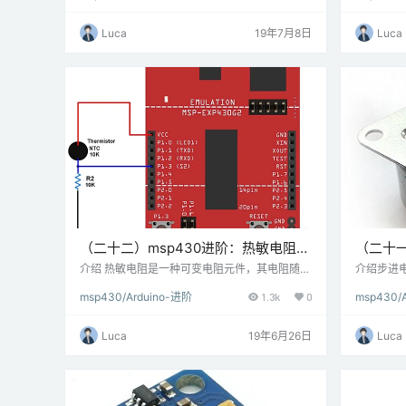
用于点对点等无线通信。ZigBee 是基于IEEE 80
这些OLED
2.15.4的规范，用于高级通信协议，用于创
x64点阵式
Luca
19年7月8日
Luca
建 &…
己的控制器
场上有各种
些仅支持I
（二十二）msp430进阶：热敏电阻与
（二十一
MSP-EXP430G2 TI Launchpad连接
MSP-EX
介绍 热敏电阻是一种可变电阻元件，其电阻随温
介绍步进
度的变化而变化。电阻值的变化是温度的量度。
将360°
msp430/Arduino-进阶
1.3k
0
msp430/
热敏电阻分为PTC（正温度系数）或NTC（负温
施加一定
度系数）。它们可用作限流器，温度传感器，过
改变施加
流保护器等。 连接图连接热敏电阻与MSP-EXP
图使用MSP-
Luca
19年6月26日
Luca
430G2 TI Launchpad 例使用热敏电阻测量温
进电机 
度。这里，使用10kΩ的NTC型热敏电阻。NTC
机。 在
为10kΩ意味着该热敏电阻在25°C时的电…
控制该步
根中心…