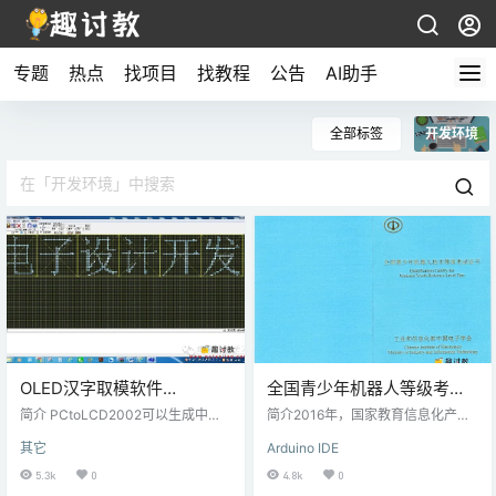
专题
热点
找项目
找教程
公告
AI助手
全部标签
开发环境
OLED汉字取模软件
全国青少年机器人等级考试
PCtoLCD2002 LCD1602
编程软件汇总下载与软件分
简介 PCtoLCD2002可以生成中英
简介2016年，国家教育信息化产业
文数字混合的字符串的字模数据，
析
技术创新战略联盟与中国电子学会
其它
Arduino IDE
可选择字体，大小，并且可独立调
开展战略合作，共同在全国教育系
整文字的长和宽，生成任意形状的
统（中、小学校）推广“全国青少年
5.3k
0
4.8k
0
字符。 如下所示为PCtoLCD2002
机器人技术等级考试”，大力推动机