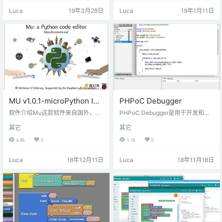
软件截图： 在使用时，一般需要设
器人教育领域的社会化专业评价，
Luca
19年3月28日
Luca
19年1月11日
置字码的格式，设置方式：点击菜
得到各地教育主管部门和中小学校
单里面的选项 在取码时，根据自己
的热情响应。全国青少年机器人技
的LCD屏幕进行取码，如果是LCD1
术等级考试面向青少年群体的年龄
602，一般单个字符像素为5*8，采
为8-18周岁，学级为小学1年级至高
用这款软件取汉字不大好，但是图
中3年级。全国机器人青少年机器人
形取码是可以的。 这款软件适用于
等级考试级别划分：1~8级。一二级
O…
主要是积木搭建，能让…
MU v1.0.1-microPython IDE
PHPoC Debugger
开发工具
软件介绍Mu这款软件来自国外，是
PHPoC Debugger是用于开发和管
开发micropython的一款很棒的工
理PHPoC产品的软件。 它可用于在
其它
其它
具，支持micro:bit使用micropython
PHPoC和PC之间上传/下载文件，
进行开发。这是最新版本，是一个
添加/编辑/删除文件，实时调试PHP
4.8k
0
1.1k
0
错误修复版本。我特别自豪的是，
oC脚本，配置PHPoC参数和升级固
这个更新意味着Mu支持以下翻译：
件。PHPoC Debugger的功能及特
Luca
18年12月11日
Luca
18年11月18日
德语，西班牙语，法语，日语，波
征向PHPoC产品上传php文件将PH
兰语，葡萄牙语（包括巴西语），
PoC产品的php文件下载本地电脑编
瑞典语，越南语和中文。显然，途
辑PHPoC 产品的php文件调试PHP
中有希腊语和土耳其语的翻译。当
oC脚本确认PHPoC产品源代码状态
然还有夜间模式，喜欢晚上写代码
资源设定PHPoC产品…
的小伙伴有眼福了，来看看夜间模
式的…