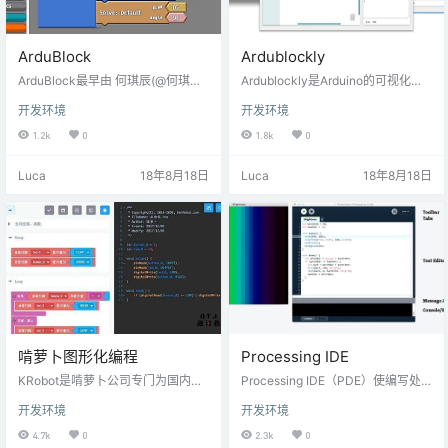
ArduBlock
Ardublockly
ArduBlock最早由 何琪辰(@何琪辰)
Ardublockly是Arduino的可视化编
李大维（@李大维） 上海新车间 共
程编辑器。它基于谷歌的Blockly，
开发环境
开发环境
同开发的一个于用于Arduino编程的
它已可以生成Arduino代码。“Ardubl
图形化工具。目的是为了帮助没有
ocklyServer”Python包初始化一个
1.2k
0
1.8k
0
接触过代码编程的人，不管是小朋
本地服务器，以便能够使用Arduino
友大朋友，只要希望把玩硬件，想
IDE编译和加载Arduino代码。这些
Luca
18年8月18日
Luca
18年8月18日
把自己的想法变成现实，就可以用A
都打包在一个自包含的可执行文件
rduino和Ardublock来实现。下载地
中：特征使用可视化拖放块生成Ard
址：github下载地址：https://githu
uino代码 将代码加载到Arduino Boa
b.com/heqichen/ardublock作者网
rd 有用的“代码块警告” …
站：ht…
啃萝卜图形化编程
Processing IDE
KRobot是啃萝卜公司专门为国内广
Processing IDE（PDE）使编写处
大Arduino爱好者量身打造的编程软
理程序变得容易。程序在文本编辑
开发环境
开发环境
件。KRobot是自主研发且具有自主
器中编写，然后按“运行”按钮启动。
知识产权的优秀IDE，对Arduino初
在Processing中，计算机程序称为
4.7k
0
2.3k
0
学者、科技爱好者、在校师生都有
草图。草图存储在Sketchbook中，