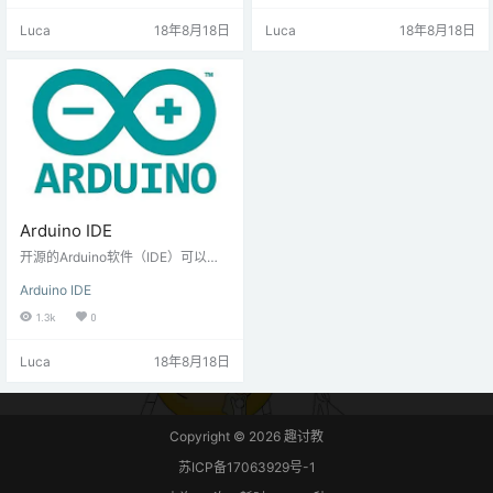
着良好的适应性，针对国人使用软
它是计算机上的文件夹。草图可以
Luca
18年8月18日
Luca
18年8月18日
件的习惯进行了深度优化，采用全
绘制二维和三维图形。默认渲染器
中文界面，即使是小朋友也能够无
用于绘制二维图形。P3D渲染器可
障碍使用。 下载地址：KRobot版：
以绘制三维图形，包括控制相机，
Windows 64位KBlock 2.0 & 3.0
灯光和材料。P2D渲染器是用于绘
版：Windows …
制二维图形的快速但不太精确的渲
染器。如果您的计算机具有兼…
Arduino IDE
开源的Arduino软件（IDE）可以轻
松编写代码并将其上传到电路板。
Arduino IDE
它可以在Windows，Mac OS X和Li
nux上运行。环境是用Java编写
1.3k
0
的，基于Processing和其他开源软
件。 该软件可与任何Arduino板一起
Luca
18年8月18日
使用。趣讨教下载链接（国内网盘
下载速度快）： 下载地址（引用官
网下载地址）：Windows Installe
r，适用于Windows XP和 …
Copyright © 2026
趣讨教
苏ICP备17063929号-1