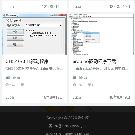
Luca
18年8月19日
Luca
18年8月19日
CH340/341驱动程序
arduino驱动程序下载
CH340芯片被许多Arduino兼容板
arduino驱动程序，如果您的电脑没
用于提供USB连接。 CH340/CH3
有arduino驱动，或者找不到驱动，
串口驱动
串口驱动
41USB转串口WINDOWS驱动程
请下载下面的驱动文件。 安装方
序，支持32/64位 Windows 10/8.1/
法： 1、解压 2、连上单片机 3、进
1.6k
0
3.3k
0
8/7/VISTA/XP，SERVER 2016/201
入电脑的设备管理器 4、找到单片机
2/2008/2003，2000/ME/98，通
端口 5、右键更新驱动 6、找到刚刚
Luca
18年8月19日
Luca
18年8月19日
过微软数字签名认证，支持USB转3
解压的驱动程序选择即可 7、安装好
线和9线串口等，用于随产品发行到
之后重新拔插
最终用户。
Copyright © 2026
趣讨教
苏ICP备17063929号-1
查询 11 次，耗时 0.1100 秒