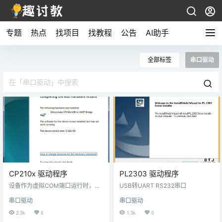
专题
热点
找项目
找教程
公告
AI助手
全部标签
串口驱动
CP210x 驱动程序
PL2303 驱动程序
设备作为虚拟COM端口运行时，需
USB转UART RS232串口
要CP210x USB至UART桥接虚拟C
串口驱动
串口驱动
OM端口（VCP）驱动程序，以便于
与CP210x 产品进行主机通信。
2.3k
0
1.3k
0