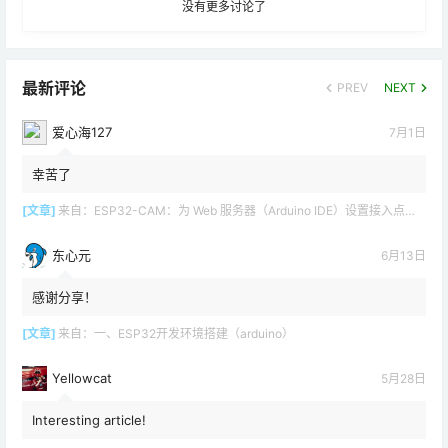
没有更多讨论了
最新评论
PREV
NEXT
爱心海127
7月1日
幸苦了
[文章]
来自：
ESP32-CAM：为 Web 服务器（Arduino IDE）设置接入点（AP）
东心元
6月13日
感谢分享！
[文章]
来自：
一、ESP32开发环境搭建（arduino）
Yellowcat
5月28日
Interesting article!