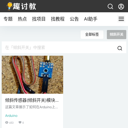
专题
热点
找项目
找教程
公告
AI助手
全部标签
倾斜开关
倾斜传感器(倾斜开关)模块-
Arduino使用教程
这篇文章展示了如何在Arduino上使
用倾斜传感器模块。倾斜传感器多
Arduino
次被称为倾角仪、倾斜开关或滚球
传感器。使用倾斜传感器是检测方
653
0
向或倾斜度的简单方法。 倾斜传感