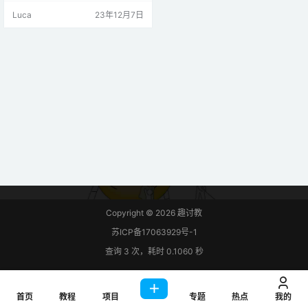
器模块简介 倾斜传感器模块如下图
Luca
23年12月7日
所示。 倾斜传感器可以检测方向或
倾斜度。它检测传感器是完全直立
还是倾斜。 这使得它非常有用，例
如，用于玩具、机器人和其他工作
方法取决于倾斜度的电器。 它是如
何工作的？ 倾斜传感器是圆柱形
的，内部包含一个自由导…
Copyright © 2026
趣讨教
苏ICP备17063929号-1
查询 3 次，耗时 0.1060 秒
首页
教程
项目
专题
热点
我的