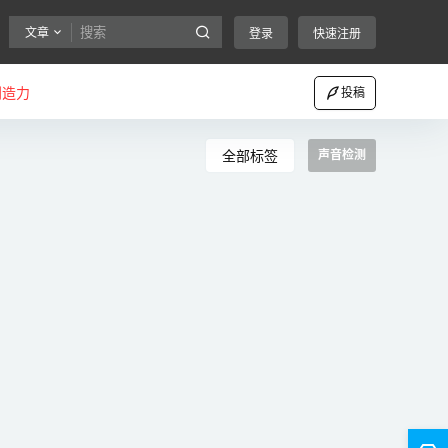
文章
登录
快速注册
创造力
投稿
全部标签
声音检测